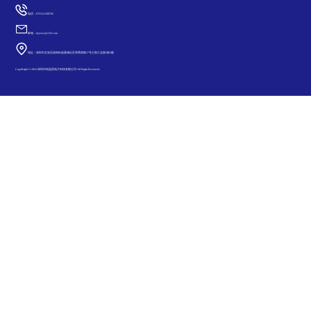
电话：0755-61508782
邮箱：rjxyewu@163.com
地址：深圳市宝安区福海街道展城社区和秀西路57号久阳工业园3栋2楼
CopyRight © 2024 深圳市锐晶星电子科技有限公司 All Right Reserved.